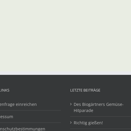
LINKS
LETZTE BEITRÄGE
enfrage einreichen
Des Biogärtners Gemüse-
Hitparade
ressum
Richtig gießen!
enschutzbestimmungen