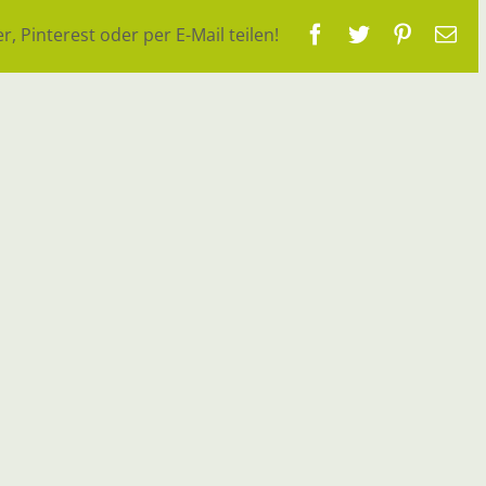
Facebook
Twitter
Pinteres
E-
r, Pinterest oder per E-Mail teilen!
Ma