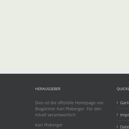
HERAUSGEBER
QUICK
Dies ist die offizielle Homepage von
Gart
Biogärtner Karl Ploberger. Für den
Inhalt verantwortlich:
Imp
Karl Ploberger
Dat