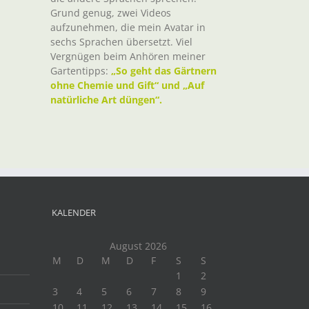
Grund genug, zwei Videos
aufzunehmen, die mein Avatar in
sechs Sprachen übersetzt. Viel
Vergnügen beim Anhören meiner
Gartentipps:
„So geht das Gärtnern
ohne Chemie und Gift“ und „Auf
natürliche Art düngen“.
KALENDER
August 2026
M
D
M
D
F
S
S
1
2
3
4
5
6
7
8
9
10
11
12
13
14
15
16