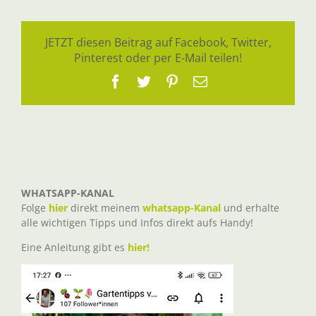
JETZT diesen Beitrag auf Facebook, Twitter,
Pinterest oder per E-Mail teilen!
Facebook
Twitter
Pinterest
E-
Mail
WHATSAPP-KANAL
Folge
hier
direkt meinem
whatsapp-Kanal
und erhalte
alle wichtigen Tipps und Infos direkt aufs Handy!
Eine Anleitung gibt es
hier!