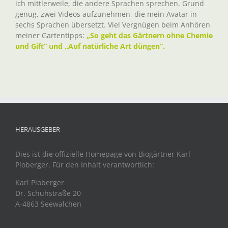
ich mittlerweile, die andere Sprachen sprechen. Grund
genug, zwei Videos aufzunehmen, die mein Avatar in
sechs Sprachen übersetzt. Viel Vergnügen beim Anhören
meiner Gartentipps:
„So geht das Gärtnern ohne Chemie
und Gift“ und „Auf natürliche Art düngen“.
HERAUSGEBER
Dies ist die offizielle Homepage von Biogärtner Karl
Ploberger. Für den Inhalt verantwortlich:
Karl Ploberger
Dr. Schuhstraße 20
A-4863 Seewalchen