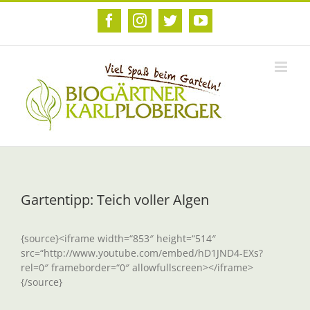
Zum
Inhalt
Facebook
Instagram
Twitter
YouTube
springen
Gartentipp: Teich voller Algen
{source}<iframe width=“853″ height=“514″
src=“http://www.youtube.com/embed/hD1JND4-EXs?
rel=0″ frameborder=“0″ allowfullscreen></iframe>
{/source}