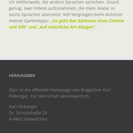
ich mittlerweile, die andere Sprachen sprechen. Grund
genug, zwei Videos aufzunehmen, die mein Avatar in
sechs Sprachen übersetzt. Viel Vergnügen beim Anhören
meiner Gartentipps:
„So geht das Gärtnern ohne Chemie
und Gift“ und „Auf natürliche Art düngen“.
HERAUSGEBER
Dies ist die offizielle Homepage von Biogärtner Karl
Ploberger. Für den Inhalt verantwortlich:
Karl Ploberger
Dr. Schuhstraße 20
A-4863 Seewalchen