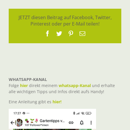
JETZT diesen Beitrag auf Facebook, Twitter,
Pinterest oder per E-Mail teilen!
Facebook
Twitter
Pinterest
E-
Mail
WHATSAPP-KANAL
Folge
hier
direkt meinem
whatsapp-Kanal
und erhalte
alle wichtigen Tipps und Infos direkt aufs Handy!
Eine Anleitung gibt es
hier!