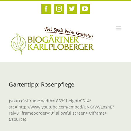
Zum
Inhalt
Facebook
Instagram
Twitter
YouTube
springen
Gartentipp: Rosenpflege
{source}<iframe width=“853″ height=“514″
src=“http://www.youtube.com/embed/UNGrVWLpshE?
rel=0″ frameborder=“0″ allowfullscreen></iframe>
{/source}