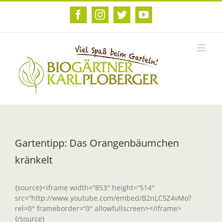
Zum
Inhalt
Facebook
Instagram
Twitter
YouTube
springen
Gartentipp: Das Orangenbäumchen
kränkelt
{source}<iframe width=“853″ height=“514″
src=“http://www.youtube.com/embed/B2nLC5Z4vMo?
rel=0″ frameborder=“0″ allowfullscreen></iframe>
{/source}