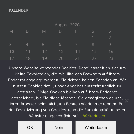
KALENDER
August 2026
M
D
M
D
F
S
S
1
2
3
4
5
6
7
8
9
10
11
12
13
14
15
16
17
18
19
20
21
22
23
24
25
26
27
28
29
30
Unsere Website verwendet Cookies. Dabei handelt es sich um
31
kleine Textdateien, die mit Hilfe des Browsers auf Ihrem
« Juli
Endgerät abgelegt werden. Sie richten keinen Schaden an. Wir
nutzen Cookies dazu, unser Angebot nutzerfreundlich zu
gestalten. Einige Cookies bleiben auf Ihrem Endgerät
gespeichert, bis Sie diese löschen. Sie ermöglichen es uns,
Ihren Browser beim nächsten Besuch wiederzuerkennen. Bei
der Deaktivierung von Cookies kann die Funktionalität unserer
Website eingeschränkt sein.
Weiterlesen
Copyright 2019 Biogärtner Ploberger | Alle Rechte vorbehalten
Facebook
Instagram
Twitter
YouTube
This website uses cookies and third party
OK
Nein
Weiterlesen
OK
services.