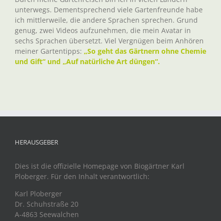
unterwegs. Dementsprechend viele Gartenfreunde habe
ich mittlerweile, die andere Sprachen sprechen. Grund
genug, zwei Videos aufzunehmen, die mein Avatar in
sechs Sprachen übersetzt. Viel Vergnügen beim Anhören
meiner Gartentipps:
„So geht das Gärtnern ohne Chemie
und Gift“ und „Auf natürliche Art düngen“.
HERAUSGEBER
Dies ist die offizielle Homepage von Biogärtner Karl
Ploberger. Für den Inhalt verantwortlich:
Karl Ploberger
Dr. Schuhstraße 20
A-4863 Seewalchen