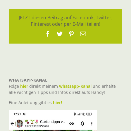
JETZT diesen Beitrag auf Facebook, Twitter,
Pinterest oder per E-Mail teilen!
Facebook
Twitter
Pinterest
E-
Mail
WHATSAPP-KANAL
Folge
hier
direkt meinem
whatsapp-Kanal
und erhalte
alle wichtigen Tipps und Infos direkt aufs Handy!
Eine Anleitung gibt es
hier!