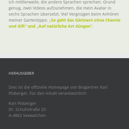
ich mittlerweile, die andere Sprachen sprechen. Grund
genug, zwei Videos aufzunehmen, die mein Avatar in
sechs Sprachen übersetzt. Viel Vergnügen beim Anhören
meiner Gartentipps:
„So geht das Gärtnern ohne Chemie
und Gift“ und „Auf natürliche Art düngen“.
HERAUSGEBER
Dies ist die offizielle Homepage von Biogärtner Karl
Ploberger. Für den Inhalt verantwortlich:
Karl Ploberger
Dr. Schuhstraße 20
A-4863 Seewalchen