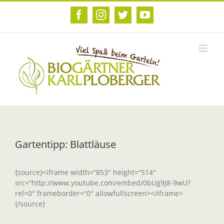
Zum
Inhalt
Facebook
Instagram
Twitter
YouTube
springen
Gartentipp: Blattläuse
{source}<iframe width=“853″ height=“514″
src=“http://www.youtube.com/embed/0bUg9j8-9wU?
rel=0″ frameborder=“0″ allowfullscreen></iframe>
{/source}