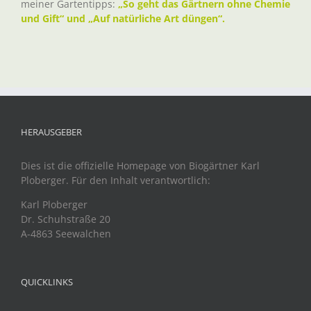
meiner Gartentipps:
„So geht das Gärtnern ohne Chemie
und Gift“ und „Auf natürliche Art düngen“.
HERAUSGEBER
Dies ist die offizielle Homepage von Biogärtner Karl
Ploberger. Für den Inhalt verantwortlich:
Karl Ploberger
Dr. Schuhstraße 20
A-4863 Seewalchen
QUICKLINKS