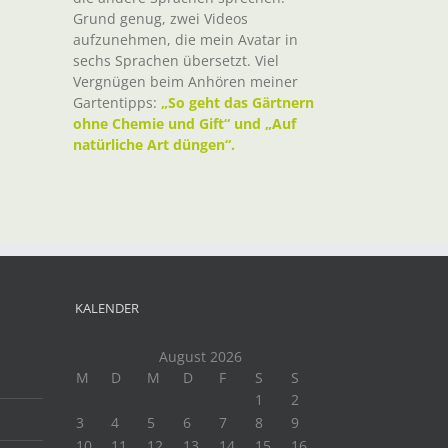
Grund genug, zwei Videos
aufzunehmen, die mein Avatar in
sechs Sprachen übersetzt. Viel
Vergnügen beim Anhören meiner
Gartentipps:
„So geht das Gärtnern
ohne Chemie und Gift“ und „Auf
natürliche Art düngen“.
KALENDER
August 2026
M
D
M
D
F
S
S
1
2
3
4
5
6
7
8
9
10
11
12
13
14
15
16