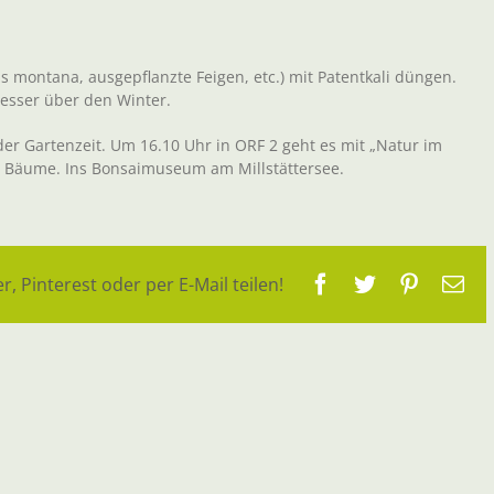
 montana, ausgepflanzte Feigen, etc.) mit Patentkali düngen.
besser über den Winter.
er Gartenzeit. Um 16.10 Uhr in ORF 2 geht es mit „Natur im
en Bäume. Ins Bonsaimuseum am Millstättersee.
Facebook
Twitter
Pinteres
E-
r, Pinterest oder per E-Mail teilen!
Ma