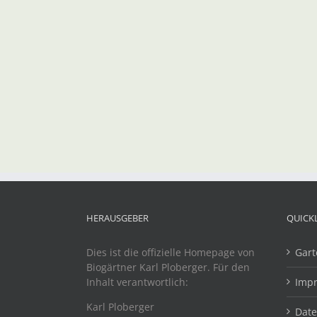
HERAUSGEBER
QUICK
Dies ist die offizielle Homepage von
Gart
Biogärtner Karl Ploberger. Für den
Inhalt verantwortlich:
Imp
Karl Ploberger
Dat