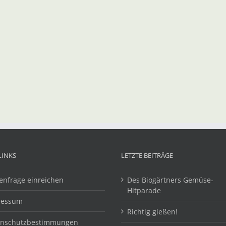
LINKS
LETZTE BEITRÄGE
enfrage einreichen
Des Biogärtners Gemüse-
Hitparade
ressum
Richtig gießen!
enschutzbestimmungen