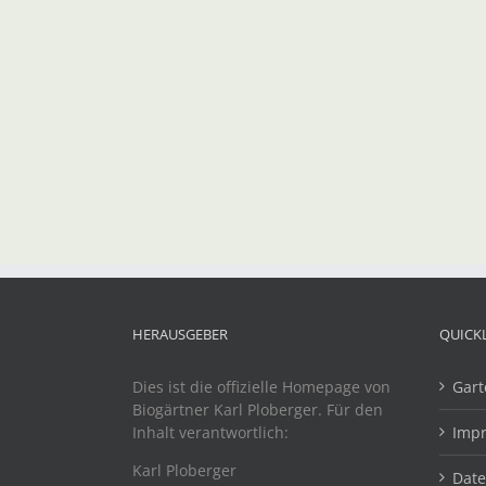
HERAUSGEBER
QUICK
Dies ist die offizielle Homepage von
Gart
Biogärtner Karl Ploberger. Für den
Inhalt verantwortlich:
Imp
Karl Ploberger
Dat