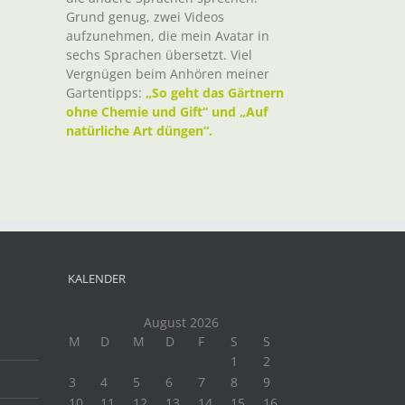
Grund genug, zwei Videos
aufzunehmen, die mein Avatar in
sechs Sprachen übersetzt. Viel
Vergnügen beim Anhören meiner
Gartentipps:
„So geht das Gärtnern
ohne Chemie und Gift“ und „Auf
natürliche Art düngen“.
KALENDER
August 2026
M
D
M
D
F
S
S
1
2
3
4
5
6
7
8
9
10
11
12
13
14
15
16