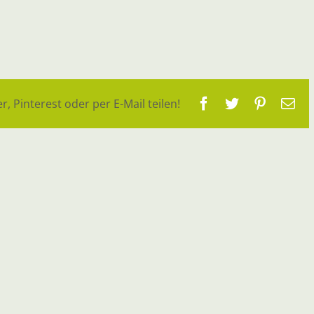
Facebook
Twitter
Pinteres
E-
r, Pinterest oder per E-Mail teilen!
Ma