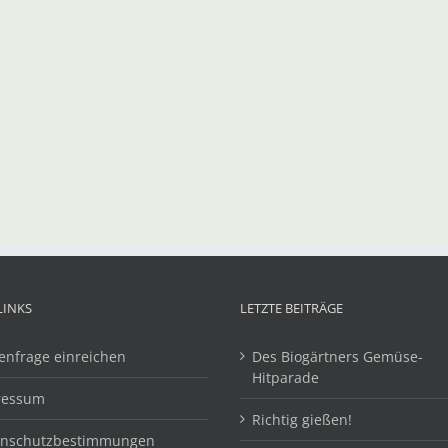
LINKS
LETZTE BEITRÄGE
enfrage einreichen
Des Biogärtners Gemüse-
Hitparade
ressum
Richtig gießen!
enschutzbestimmungen