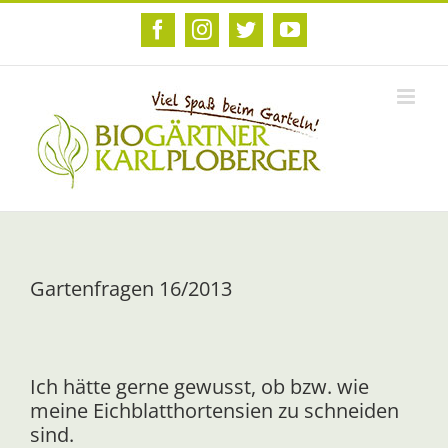
Zum
Inhalt
Facebook
Instagram
Twitter
YouTube
springen
Gartenfragen 16/2013
Ich hätte gerne gewusst, ob bzw. wie
meine Eichblatthortensien zu schneiden
sind.