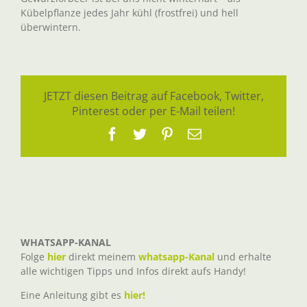
Kübelpflanze jedes Jahr kühl (frostfrei) und hell
überwintern.
JETZT diesen Beitrag auf Facebook, Twitter,
Pinterest oder per E-Mail teilen!
Facebook
Twitter
Pinterest
E-
Mail
WHATSAPP-KANAL
Folge
hier
direkt meinem
whatsapp-Kanal
und erhalte
alle wichtigen Tipps und Infos direkt aufs Handy!
Eine Anleitung gibt es
hier!