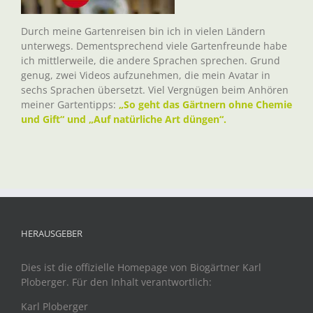
Durch meine Gartenreisen bin ich in vielen Ländern
unterwegs. Dementsprechend viele Gartenfreunde habe
ich mittlerweile, die andere Sprachen sprechen. Grund
genug, zwei Videos aufzunehmen, die mein Avatar in
sechs Sprachen übersetzt. Viel Vergnügen beim Anhören
meiner Gartentipps:
„So geht das Gärtnern ohne Chemie
und Gift“ und „Auf natürliche Art düngen“.
HERAUSGEBER
Dies ist die offizielle Homepage von Biogärtner Karl
Ploberger. Für den Inhalt verantwortlich:
Karl Ploberger