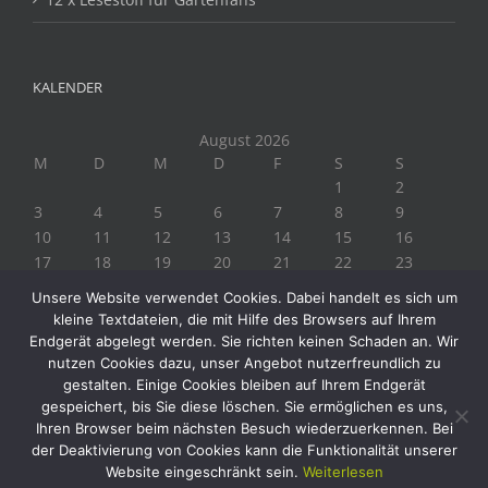
KALENDER
August 2026
M
D
M
D
F
S
S
1
2
3
4
5
6
7
8
9
10
11
12
13
14
15
16
17
18
19
20
21
22
23
24
25
26
27
28
29
30
Unsere Website verwendet Cookies. Dabei handelt es sich um
31
kleine Textdateien, die mit Hilfe des Browsers auf Ihrem
« Juli
Endgerät abgelegt werden. Sie richten keinen Schaden an. Wir
nutzen Cookies dazu, unser Angebot nutzerfreundlich zu
gestalten. Einige Cookies bleiben auf Ihrem Endgerät
gespeichert, bis Sie diese löschen. Sie ermöglichen es uns,
Ihren Browser beim nächsten Besuch wiederzuerkennen. Bei
der Deaktivierung von Cookies kann die Funktionalität unserer
Website eingeschränkt sein.
Weiterlesen
Copyright 2019 Biogärtner Ploberger | Alle Rechte vorbehalten