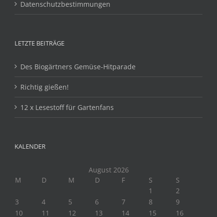
Datenschutzbestimmungen
LETZTE BEITRÄGE
Des Biogärtners Gemüse-Hitparade
Richtig gießen!
12 x Lesestoff für Gartenfans
KALENDER
August 2026
M
D
M
D
F
S
S
1
2
3
4
5
6
7
8
9
10
11
12
13
14
15
16