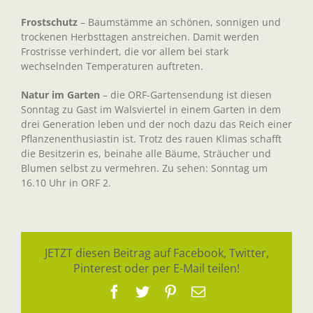
Frostschutz
– Baumstämme an schönen, sonnigen und
trockenen Herbsttagen anstreichen. Damit werden
Frostrisse verhindert, die vor allem bei stark
wechselnden Temperaturen auftreten.
Natur im Garten
– die ORF-Gartensendung ist diesen
Sonntag zu Gast im Walsviertel in einem Garten in dem
drei Generation leben und der noch dazu das Reich einer
Pflanzenenthusiastin ist. Trotz des rauen Klimas schafft
die Besitzerin es, beinahe alle Bäume, Sträucher und
Blumen selbst zu vermehren. Zu sehen: Sonntag um
16.10 Uhr in ORF 2.
JETZT diesen Beitrag auf Facebook, Twitter,
Pinterest oder per E-Mail teilen!
Facebook
Twitter
Pinterest
E-
Mail