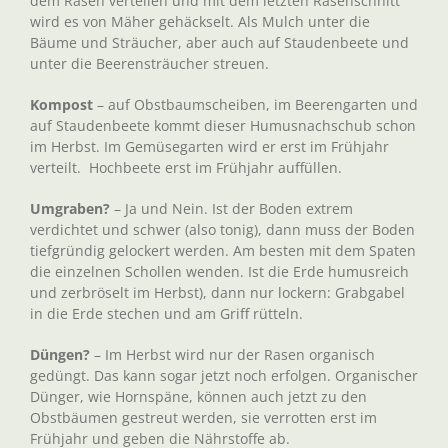
dem Rasen verteilen und mit dem letzten Rasenschnitt
wird es von Mäher gehäckselt. Als Mulch unter die
Bäume und Sträucher, aber auch auf Staudenbeete und
unter die Beerensträucher streuen.
Kompost
– auf Obstbaumscheiben, im Beerengarten und
auf Staudenbeete kommt dieser Humusnachschub schon
im Herbst. Im Gemüsegarten wird er erst im Frühjahr
verteilt. Hochbeete erst im Frühjahr auffüllen.
Umgraben?
– Ja und Nein. Ist der Boden extrem
verdichtet und schwer (also tonig), dann muss der Boden
tiefgründig gelockert werden. Am besten mit dem Spaten
die einzelnen Schollen wenden. Ist die Erde humusreich
und zerbröselt im Herbst), dann nur lockern: Grabgabel
in die Erde stechen und am Griff rütteln.
Düngen?
– Im Herbst wird nur der Rasen organisch
gedüngt. Das kann sogar jetzt noch erfolgen. Organischer
Dünger, wie Hornspäne, können auch jetzt zu den
Obstbäumen gestreut werden, sie verrotten erst im
Frühjahr und geben die Nährstoffe ab.