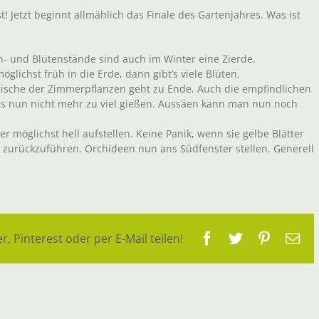
t! Jetzt beginnt allmählich das Finale des Gartenjahres. Was ist
n- und Blütenstände sind auch im Winter eine Zierde.
glichst früh in die Erde, dann gibt’s viele Blüten.
sche der Zimmerpflanzen geht zu Ende. Auch die empfindlichen
rus nun nicht mehr zu viel gießen. Aussäen kann man nun noch
 möglichst hell aufstellen. Keine Panik, wenn sie gelbe Blätter
t zurückzuführen. Orchideen nun ans Südfenster stellen. Generell
Facebook
Twitter
Pinteres
E-
r, Pinterest oder per E-Mail teilen!
Ma