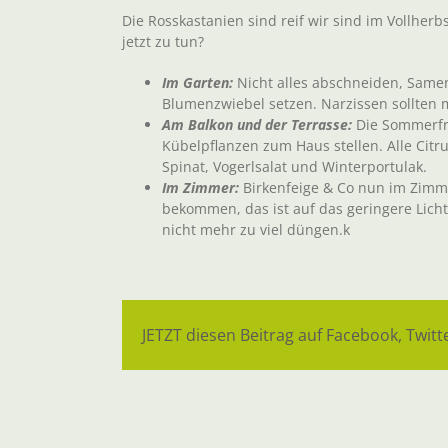
Die Rosskastanien sind reif wir sind im Vollherbs
jetzt zu tun?
Im Garten:
Nicht alles abschneiden, Same
Blumenzwiebel setzen. Narzissen sollten mö
Am Balkon und der Terrasse:
Die Sommerfri
Kübelpflanzen zum Haus stellen. Alle Cit
Spinat, Vogerlsalat und Winterportulak.
Im Zimmer:
Birkenfeige & Co nun im Zimmer
bekommen, das ist auf das geringere Lich
nicht mehr zu viel düngen.k
JETZT diesen Beitrag auf Facebook, Twitte