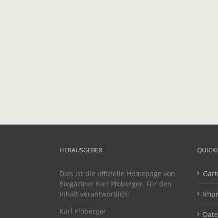
HERAUSGEBER
QUICK
Dies ist die offizielle Homepage von
Gart
Biogärtner Karl Ploberger. Für den
Inhalt verantwortlich:
Imp
Karl Ploberger
Dat