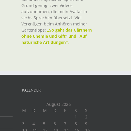
Grund genug, zwei Videos
aufzunehmen, die mein Avatar in
sechs Sprachen übersetzt. Viel
Vergnügen beim Anhören meiner
Gartentipps:
„So geht das Gärtnern
ohne Chemie und Gift“ und „Auf
natürliche Art düngen“.
KALENDER
August 2026
M
D
M
D
F
S
S
1
2
3
4
5
6
7
8
9
10
11
12
13
14
15
16