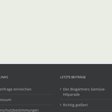
LINKS
LETZTE BEITRÄGE
enfrage einreichen
Des Biogärtners Gemüse-
Hitparade
ressum
Richtig gießen!
enschutzbestimmungen