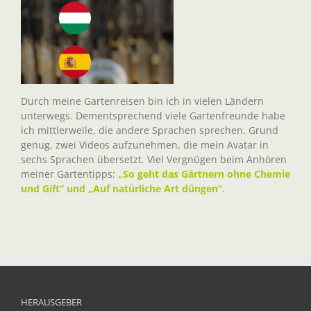
Durch meine Gartenreisen bin ich in vielen Ländern
unterwegs. Dementsprechend viele Gartenfreunde habe
ich mittlerweile, die andere Sprachen sprechen. Grund
genug, zwei Videos aufzunehmen, die mein Avatar in
sechs Sprachen übersetzt. Viel Vergnügen beim Anhören
meiner Gartentipps:
„So geht das Gärtnern ohne Chemie
und Gift“ und „Auf natürliche Art düngen“.
HERAUSGEBER