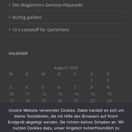
Des Biogärtners Gemüse-Hitparade
Richtig gießen!
12 x Lesestoff für Gartenfans
KALENDER
August 2026
M
D
M
D
F
S
S
1
2
3
4
5
6
7
8
9
10
11
12
13
14
15
16
17
18
19
20
21
22
23
24
25
26
27
28
29
30
Unsere Website verwendet Cookies. Dabei handelt es sich um
31
kleine Textdateien, die mit Hilfe des Browsers auf Ihrem
« Juli
Endgerät abgelegt werden. Sie richten keinen Schaden an. Wir
nutzen Cookies dazu, unser Angebot nutzerfreundlich zu