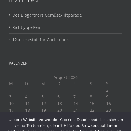
LETZTE BEITRÄGE
Des Biogärtners Gemüse-Hitparade
Richtig gießen!
12 x Lesestoff für Gartenfans
KALENDER
August 2026
M
D
M
D
F
S
S
1
2
3
4
5
6
7
8
9
10
11
12
13
14
15
16
17
18
19
20
21
22
23
24
25
26
27
28
29
30
Unsere Website verwendet Cookies. Dabei handelt es sich um
31
kleine Textdateien, die mit Hilfe des Browsers auf Ihrem
« Juli