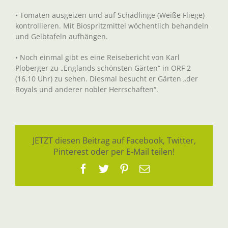
• Tomaten ausgeizen und auf Schädlinge (Weiße Fliege)
kontrollieren. Mit Biospritzmittel wöchentlich behandeln
und Gelbtafeln aufhängen.
• Noch einmal gibt es eine Reisebericht von Karl
Ploberger zu „Englands schönsten Gärten“ in ORF 2
(16.10 Uhr) zu sehen. Diesmal besucht er Gärten „der
Royals und anderer nobler Herrschaften“.
JETZT diesen Beitrag auf Facebook, Twitter,
Pinterest oder per E-Mail teilen!
Facebook
Twitter
Pinterest
E-
Mail