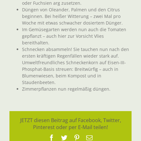
oder Fuchsien arg zusetzen.
Düngen von Oleander, Palmen und den Citrus
beginnen. Bei heißer Witterung – zwei Mal pro
Woche mit etwas schwacher dosiertem Dünger.
Im Gemüsegarten werden nun auch die Tomaten
gepflanzt – auch hier zur Vorsicht Vlies
bereithalten.
Schnecken absammeln! Sie tauchen nun nach den
ersten kräftigen Regenfällen wieder stark auf.
Umweltfreundliches Schneckenkorn auf Eisen-III-
Phosphat-Basis streuen: Breitwürfig – auch in
Blumenwiesen, beim Kompost und in
Staudenbeeten.
Zimmerpflanzen nun regelmäßig düngen.
JETZT diesen Beitrag auf Facebook, Twitter,
Pinterest oder per E-Mail teilen!
Facebook
Twitter
Pinterest
E-