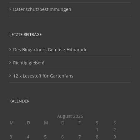
Datenschutzbestimmungen
LETZTE BEITRÄGE
Des Biogärtners Gemüse-Hitparade
Richtig gießen!
12 x Lesestoff für Gartenfans
KALENDER
August 2026
M
D
M
D
F
S
S
1
2
3
4
5
6
7
8
9