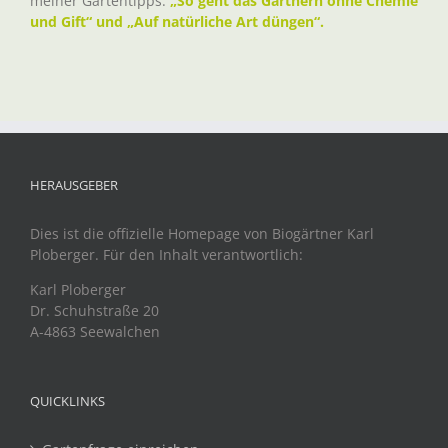
meiner Gartentipps:
„So geht das Gärtnern ohne Chemie
und Gift“ und „Auf natürliche Art düngen“.
HERAUSGEBER
Dies ist die offizielle Homepage von Biogärtner Karl
Ploberger. Für den Inhalt verantwortlich:
Karl Ploberger
Dr. Schuhstraße 20
A-4863 Seewalchen
QUICKLINKS