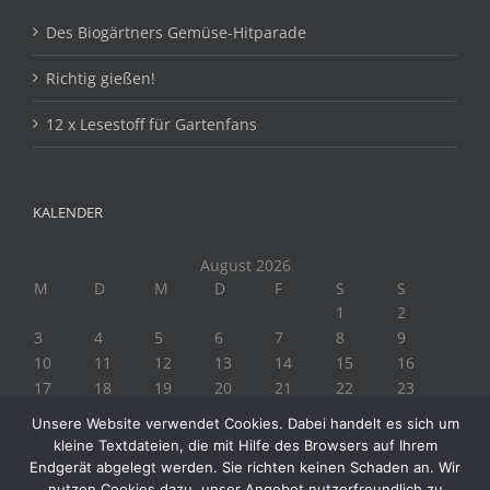
Des Biogärtners Gemüse-Hitparade
Richtig gießen!
12 x Lesestoff für Gartenfans
KALENDER
August 2026
M
D
M
D
F
S
S
1
2
3
4
5
6
7
8
9
10
11
12
13
14
15
16
17
18
19
20
21
22
23
24
25
26
27
28
29
30
Unsere Website verwendet Cookies. Dabei handelt es sich um
31
kleine Textdateien, die mit Hilfe des Browsers auf Ihrem
« Juli
Endgerät abgelegt werden. Sie richten keinen Schaden an. Wir
nutzen Cookies dazu, unser Angebot nutzerfreundlich zu