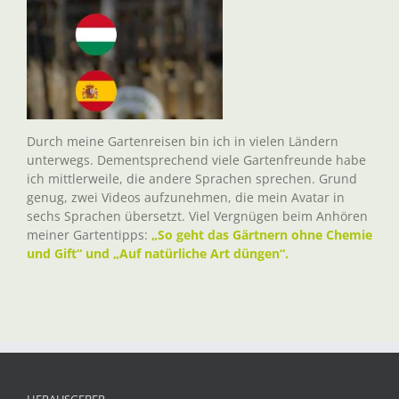
Durch meine Gartenreisen bin ich in vielen Ländern
unterwegs. Dementsprechend viele Gartenfreunde habe
ich mittlerweile, die andere Sprachen sprechen. Grund
genug, zwei Videos aufzunehmen, die mein Avatar in
sechs Sprachen übersetzt. Viel Vergnügen beim Anhören
meiner Gartentipps:
„So geht das Gärtnern ohne Chemie
und Gift“ und „Auf natürliche Art düngen“.
HERAUSGEBER