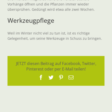
Vorhänge öffnen und die Pflanzen immer wieder
übersprühen. Gedüngt wird etwa alle zwei Wochen.
Werkzeugpflege
Weil im Winter nicht viel zu tun ist, ist es richtige
Gelegenheit, um seine Werkzeuge in Schuss zu bringen.
JETZT diesen Beitrag auf Facebook, Twitter,
Pinterest oder per E-Mail teilen!
Facebook
Twitter
Pinterest
E-
Mail