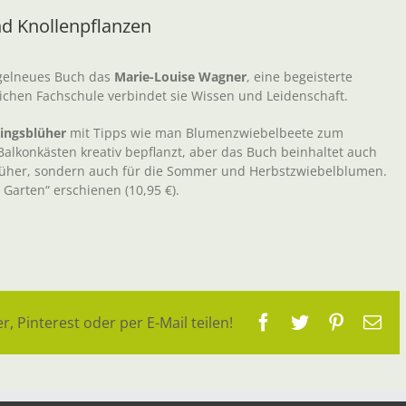
nd Knollenpflanzen
agelneues Buch das
Marie-Louise Wagner
, eine begeisterte
lichen Fachschule verbindet sie Wissen und Leidenschaft.
lingsblüher
mit Tipps wie man Blumenzwiebelbeete zum
alkonkästen kreativ bepflanzt, aber das Buch beinhaltet auch
sblüher, sondern auch für die Sommer und Herbstzwiebelblumen.
 Garten“ erschienen (10,95 €).
Facebook
Twitter
Pinteres
E-
r, Pinterest oder per E-Mail teilen!
Ma