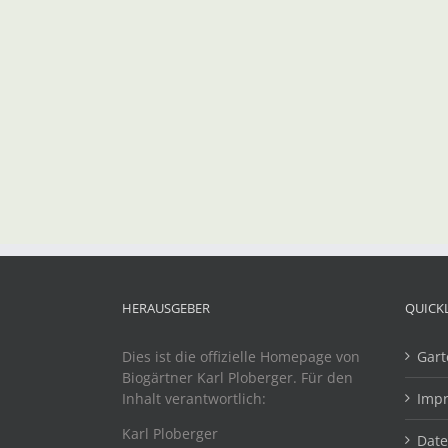
HERAUSGEBER
QUICK
Dies ist die offizielle Homepage von
Gart
Biogärtner Karl Ploberger. Für den
Inhalt verantwortlich:
Imp
Karl Ploberger
Dat