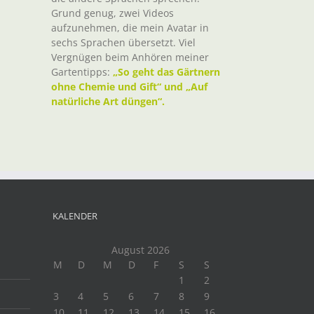
Grund genug, zwei Videos
aufzunehmen, die mein Avatar in
sechs Sprachen übersetzt. Viel
Vergnügen beim Anhören meiner
Gartentipps:
„So geht das Gärtnern
ohne Chemie und Gift“ und „Auf
natürliche Art düngen“.
KALENDER
August 2026
M
D
M
D
F
S
S
1
2
3
4
5
6
7
8
9
10
11
12
13
14
15
16