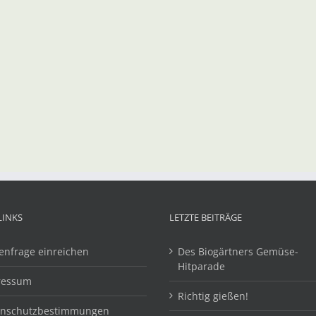
LINKS
LETZTE BEITRÄGE
enfrage einreichen
Des Biogärtners Gemüse-
Hitparade
ressum
Richtig gießen!
enschutzbestimmungen