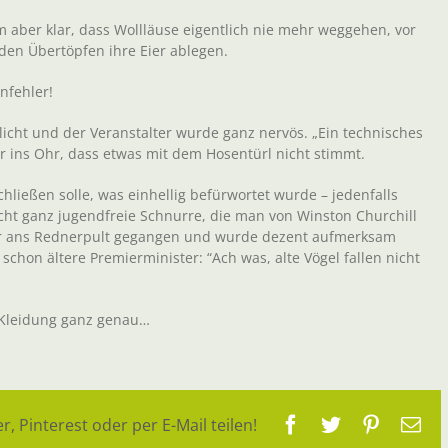
aber klar, dass Wollläuse eigentlich nie mehr weggehen, vor
n den Übertöpfen ihre Eier ablegen.
nfehler!
icht und der Veranstalter wurde ganz nervös. „Ein technisches
r ins Ohr, dass etwas mit dem Hosentürl nicht stimmt.
chließen solle, was einhellig befürwortet wurde – jedenfalls
icht ganz jugendfreie Schnurre, die man von Winston Churchill
hler ans Rednerpult gegangen und wurde dezent aufmerksam
chon ältere Premierminister: “Ach was, alte Vögel fallen nicht
ie Kleidung ganz genau…
Facebook
Twitter
Pinteres
E-
r, Pinterest oder per E-Mail teilen!
Ma