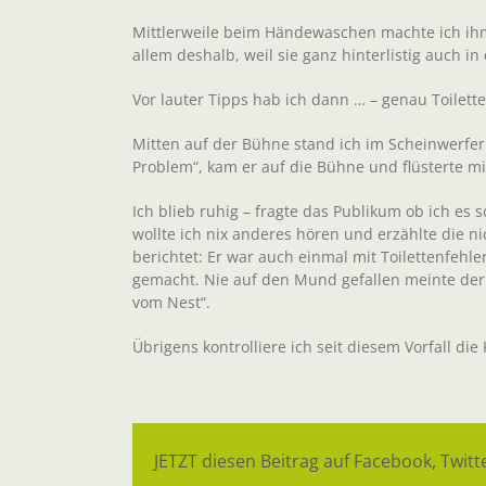
Mittlerweile beim Händewaschen machte ich ihm 
allem deshalb, weil sie ganz hinterlistig auch i
Vor lauter Tipps hab ich dann … – genau Toilette
Mitten auf der Bühne stand ich im Scheinwerferl
Problem“, kam er auf die Bühne und flüsterte mi
Ich blieb ruhig – fragte das Publikum ob ich es s
wollte ich nix anderes hören und erzählte die n
berichtet: Er war auch einmal mit Toilettenfe
gemacht. Nie auf den Mund gefallen meinte der s
vom Nest“.
Übrigens kontrolliere ich seit diesem Vorfall d
JETZT diesen Beitrag auf Facebook, Twitte