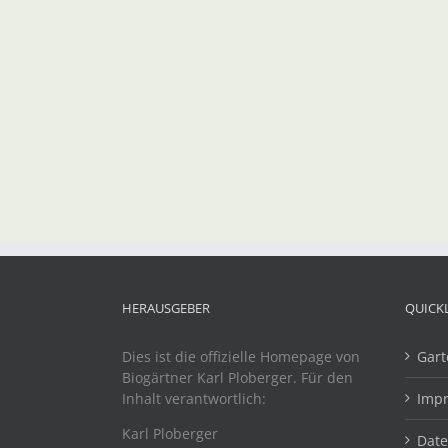
HERAUSGEBER
QUICK
Dies ist die offizielle Homepage von
Gart
Biogärtner Karl Ploberger. Für den
Inhalt verantwortlich:
Imp
Karl Ploberger
Dat