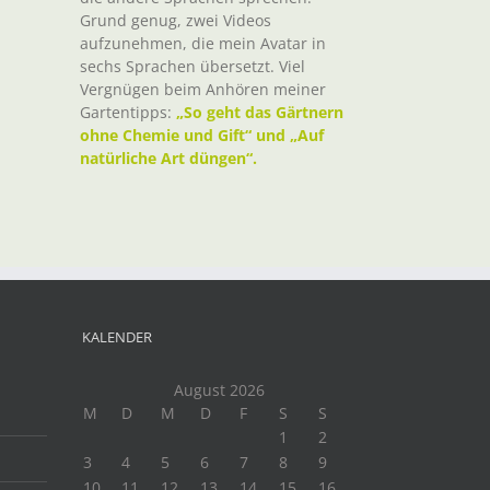
Grund genug, zwei Videos
aufzunehmen, die mein Avatar in
sechs Sprachen übersetzt. Viel
Vergnügen beim Anhören meiner
Gartentipps:
„So geht das Gärtnern
ohne Chemie und Gift“ und „Auf
natürliche Art düngen“.
KALENDER
August 2026
M
D
M
D
F
S
S
1
2
3
4
5
6
7
8
9
10
11
12
13
14
15
16