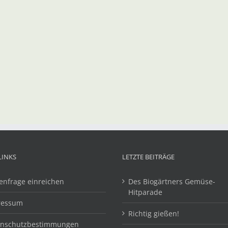
LINKS
LETZTE BEITRÄGE
enfrage einreichen
Des Biogärtners Gemüse-
Hitparade
ressum
Richtig gießen!
enschutzbestimmungen