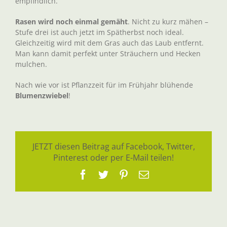
empfindlich.
Rasen wird noch einmal gemäht
. Nicht zu kurz mähen –
Stufe drei ist auch jetzt im Spätherbst noch ideal.
Gleichzeitig wird mit dem Gras auch das Laub entfernt.
Man kann damit perfekt unter Sträuchern und Hecken
mulchen.
Nach wie vor ist Pflanzzeit für im Frühjahr blühende
Blumenzwiebel
!
JETZT diesen Beitrag auf Facebook, Twitter,
Pinterest oder per E-Mail teilen!
Facebook
Twitter
Pinterest
E-
Mail