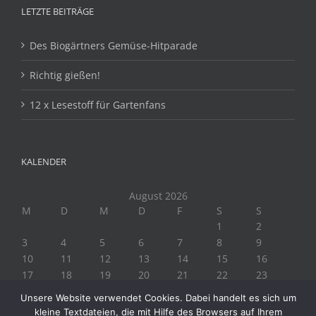
LETZTE BEITRÄGE
Des Biogärtners Gemüse-Hitparade
Richtig gießen!
12 x Lesestoff für Gartenfans
KALENDER
August 2026
M
D
M
D
F
S
S
1
2
3
4
5
6
7
8
9
10
11
12
13
14
15
16
17
18
19
20
21
22
23
24
25
26
27
28
29
30
Unsere Website verwendet Cookies. Dabei handelt es sich um
31
kleine Textdateien, die mit Hilfe des Browsers auf Ihrem