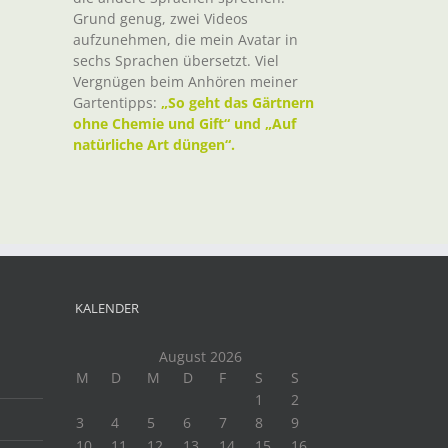
Grund genug, zwei Videos
aufzunehmen, die mein Avatar in
sechs Sprachen übersetzt. Viel
Vergnügen beim Anhören meiner
Gartentipps:
„So geht das Gärtnern
ohne Chemie und Gift“ und „Auf
natürliche Art düngen“.
KALENDER
August 2026
M
D
M
D
F
S
S
1
2
3
4
5
6
7
8
9
10
11
12
13
14
15
16