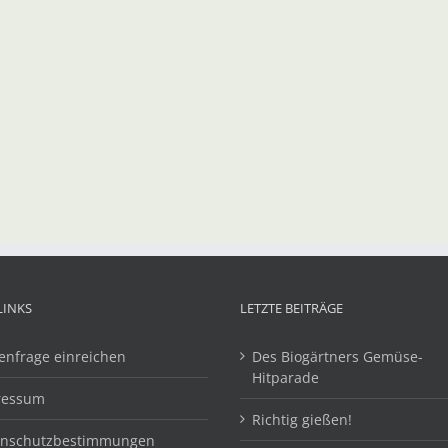
LINKS
LETZTE BEITRÄGE
enfrage einreichen
Des Biogärtners Gemüse-
Hitparade
ressum
Richtig gießen!
enschutzbestimmungen