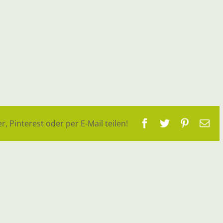
Facebook
Twitter
Pinteres
E-
r, Pinterest oder per E-Mail teilen!
Ma