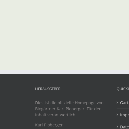
HERAUSGEBER
QUICK
Dies ist die offizielle Homepage von
Gart
Biogärtner Karl Ploberger. Für den
Inhalt verantwortlich:
Imp
Karl Ploberger
Dat