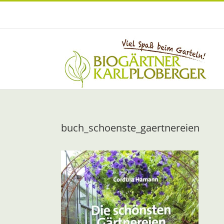
Zum
Inhalt
springen
buch_schoenste_gaertnereien