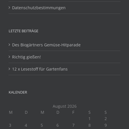
Datenschutzbestimmungen
LETZTE BEITRÄGE
Des Biogärtners Gemüse-Hitparade
Richtig gießen!
12 x Lesestoff für Gartenfans
KALENDER
August 2026
M
D
M
D
F
S
S
1
2
3
4
5
6
7
8
9