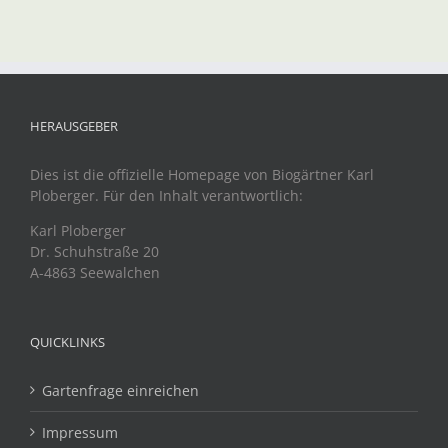
HERAUSGEBER
Dies ist die offizielle Homepage von Biogärtner Karl
Ploberger. Für den Inhalt verantwortlich:
Karl Ploberger
Dr. Schuhstraße 20
A-4863 Seewalchen
QUICKLINKS
Gartenfrage einreichen
Impressum