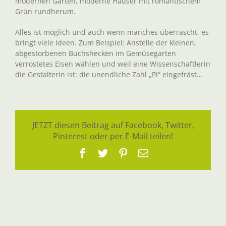
modernen Gärten, moderne Häuser mit romantischem
Grün rundherum.
Alles ist möglich und auch wenn manches überrascht, es
bringt viele Ideen. Zum Beispiel: Anstelle der kleinen,
abgestorbenen Buchshecken im Gemüsegarten
verrostetes Eisen wählen und weil eine Wissenschaftlerin
die Gestalterin ist: die unendliche Zahl „Pi“ eingefräst…
JETZT diesen Beitrag auf Facebook, Twitter,
Pinterest oder per E-Mail teilen!
Facebook
Twitter
Pinterest
E-
Mail