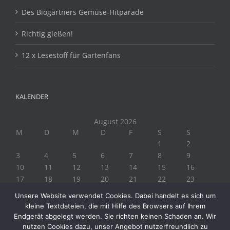
Des Biogärtners Gemüse-Hitparade
Richtig gießen!
12 x Lesestoff für Gartenfans
KALENDER
August 2026
M
D
M
D
F
S
S
1
2
3
4
5
6
7
8
9
10
11
12
13
14
15
16
17
18
19
20
21
22
23
24
25
26
27
28
29
30
Unsere Website verwendet Cookies. Dabei handelt es sich um
31
kleine Textdateien, die mit Hilfe des Browsers auf Ihrem
« Juli
Endgerät abgelegt werden. Sie richten keinen Schaden an. Wir
nutzen Cookies dazu, unser Angebot nutzerfreundlich zu