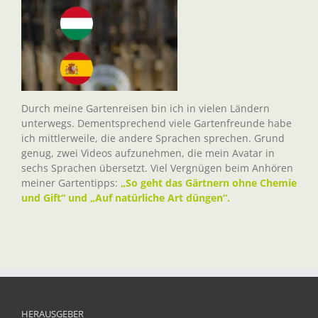
Durch meine Gartenreisen bin ich in vielen Ländern
unterwegs. Dementsprechend viele Gartenfreunde habe
ich mittlerweile, die andere Sprachen sprechen. Grund
genug, zwei Videos aufzunehmen, die mein Avatar in
sechs Sprachen übersetzt. Viel Vergnügen beim Anhören
meiner Gartentipps:
„So geht das Gärtnern ohne Chemie
und Gift“ und „Auf natürliche Art düngen“.
HERAUSGEBER