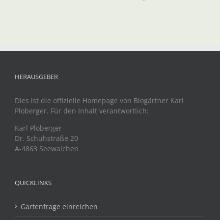
HERAUSGEBER
Dies ist die offizielle Homepage von Biogärtner Karl
Ploberger. Für den Inhalt verantwortlich:
Karl Ploberger
Dr. Schuhstraße 20
A-4863 Seewalchen
QUICKLINKS
Gartenfrage einreichen