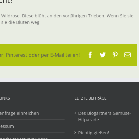
 Wildrose. Diese blüht an den vorjährigen Trieben. Wenn Sie sie
sie die Blüten weg.
Facebook
Twitter
Pinteres
E-
r, Pinterest oder per E-Mail teilen!
Ma
LINKS
LETZTE BEITRÄGE
enfrage einreichen
Des Biogärtners Gemüse-
Hitparade
ressum
Richtig gießen!