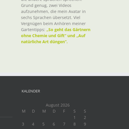
Grund genug, zwei Videos
aufzunehmen, die mein Avatar in
sechs Sprachen übersetzt. Viel
Vergnügen beim Anhören meiner
Gartentipps:
„So geht das Gärtnern
ohne Chemie und Gift“ und „Auf
natürliche Art düngen“.
t
il
KALENDER
August 2026
M
D
M
D
F
S
S
1
2
3
4
5
6
7
8
9