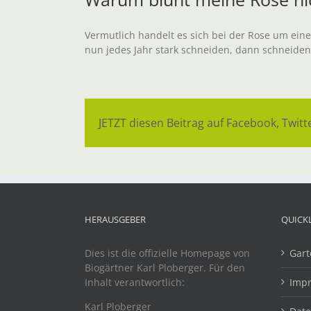
Vermutlich handelt es sich bei der Rose um eine
nun jedes Jahr stark schneiden, dann schneiden 
JETZT diesen Beitrag auf Facebook, Twitte
HERAUSGEBER
QUICK
Dies ist die offizielle Homepage von
Gart
Biogärtner Karl Ploberger. Für den
Inhalt verantwortlich:
Imp
Karl Ploberger