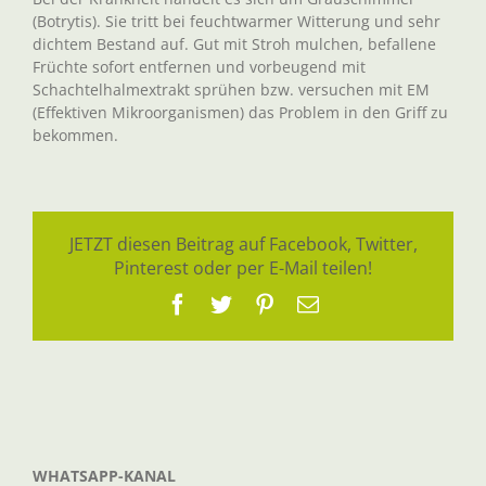
(Botrytis). Sie tritt bei feuchtwarmer Witterung und sehr
dichtem Bestand auf. Gut mit Stroh mulchen, befallene
Früchte sofort entfernen und vorbeugend mit
Schachtelhalmextrakt sprühen bzw. versuchen mit EM
(Effektiven Mikroorganismen) das Problem in den Griff zu
bekommen.
JETZT diesen Beitrag auf Facebook, Twitter,
Pinterest oder per E-Mail teilen!
Facebook
Twitter
Pinterest
E-
Mail
WHATSAPP-KANAL