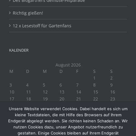
Des Biogärtners Gemüse-Hitparade
Richtig gießen!
12 x Lesestoff für Gartenfans
KALENDER
August 2026
M
D
M
D
F
S
S
1
2
3
4
5
6
7
8
9
10
11
12
13
14
15
16
17
18
19
20
21
22
23
24
25
26
27
28
29
30
Unsere Website verwendet Cookies. Dabei handelt es sich um
31
kleine Textdateien, die mit Hilfe des Browsers auf Ihrem
« Juli
Endgerät abgelegt werden. Sie richten keinen Schaden an. Wir
nutzen Cookies dazu, unser Angebot nutzerfreundlich zu
gestalten. Einige Cookies bleiben auf Ihrem Endgerät