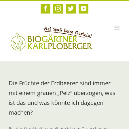
Zum
Inhalt
Facebook
Instagram
Twitter
YouTube
springen
Die Früchte der Erdbeeren sind immer
mit einem grauen „Pelz“ überzogen, was
ist das und was könnte ich dagegen
machen?
Bei der Krankheit handelt es sich um Grauschimmel