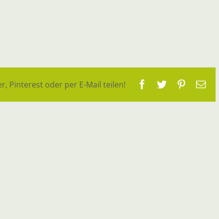
Facebook
Twitter
Pinteres
E-
r, Pinterest oder per E-Mail teilen!
Ma