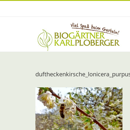
Zum
Inhalt
springen
duftheckenkirsche_lonicera_purpus