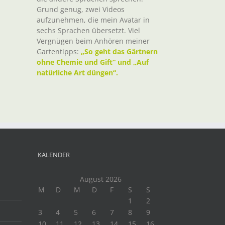
Grund genug, zwei Videos
aufzunehmen, die mein Avatar in
sechs Sprachen übersetzt. Viel
Vergnügen beim Anhören meiner
Gartentipps:
„So geht das Gärtnern
ohne Chemie und Gift“ und „Auf
natürliche Art düngen“.
KALENDER
August 2026
M
D
M
D
F
S
S
1
2
3
4
5
6
7
8
9
10
11
12
13
14
15
16