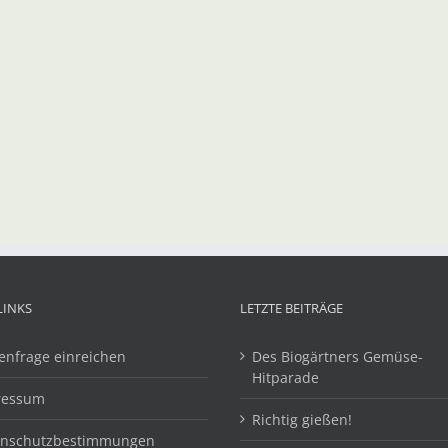
LINKS
LETZTE BEITRÄGE
enfrage einreichen
Des Biogärtners Gemüse-
Hitparade
ressum
Richtig gießen!
enschutzbestimmungen