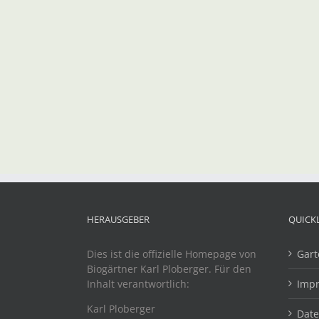
HERAUSGEBER
QUICK
Dies ist die offizielle Homepage von
Gart
Biogärtner Karl Ploberger. Für den
Inhalt verantwortlich:
Imp
Karl Ploberger
Dat