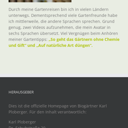
Durch meine Gartenreisen bin ich in vielen Ländern
unterwegs. Dementsprechend viele Gartenfreunde habe
ich mittlerweile, die andere Sprachen sprechen. Grund
genug, zwei Videos aufzunehmen, die mein Avatar in
sechs Sprachen übersetzt. Viel Vergnügen beim Anhören
meiner Gartentipps:
„So geht das Gärtnern ohne Chemie
und Gift“ und „Auf natürliche Art düngen“.
HERAUSGEBER
Dies ist die offizielle Homepage von Biogärtner Karl
Ploberger. Für den Inhalt verantwortlich:
Karl Ploberger
Dr. Schuhstraße 20