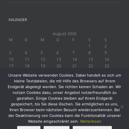
KALENDER
August 2026
M
D
M
D
F
S
S
1
2
3
4
5
6
7
8
9
10
11
12
13
14
15
16
17
18
19
20
21
22
23
24
25
26
27
28
29
30
Unsere Website verwendet Cookies. Dabei handelt es sich um
31
kleine Textdateien, die mit Hilfe des Browsers auf Ihrem
« Juli
Endgerät abgelegt werden. Sie richten keinen Schaden an. Wir
nutzen Cookies dazu, unser Angebot nutzerfreundlich zu
gestalten. Einige Cookies bleiben auf Ihrem Endgerät
gespeichert, bis Sie diese löschen. Sie ermöglichen es uns,
Ihren Browser beim nächsten Besuch wiederzuerkennen. Bei
der Deaktivierung von Cookies kann die Funktionalität unserer
Website eingeschränkt sein.
Weiterlesen
Copyright 2019 Biogärtner Ploberger | Alle Rechte vorbehalten