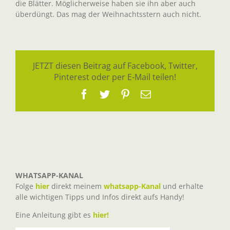
die Blätter. Möglicherweise haben sie ihn aber auch
überdüngt. Das mag der Weihnachtsstern auch nicht.
JETZT diesen Beitrag auf Facebook, Twitter,
Pinterest oder per E-Mail teilen!
Facebook
Twitter
Pinterest
E-
Mail
WHATSAPP-KANAL
Folge
hier
direkt meinem
whatsapp-Kanal
und erhalte
alle wichtigen Tipps und Infos direkt aufs Handy!
Eine Anleitung gibt es
hier!