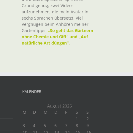
Grund genug, zwei Videos
aufzunehmen, die mein Avatar in
sechs Sprachen übersetzt. Viel
Vergnügen beim Anhören meiner
Gartentipps:
„So geht das Gärtnern
ohne Chemie und Gift“ und „Auf
natürliche Art düngen“.
KALENDER
August 2026
M
D
M
D
F
S
S
1
2
3
4
5
6
7
8
9
10
11
12
13
14
15
16