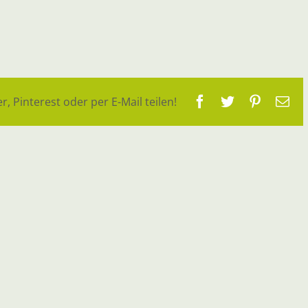
Facebook
Twitter
Pinteres
E-
r, Pinterest oder per E-Mail teilen!
Ma