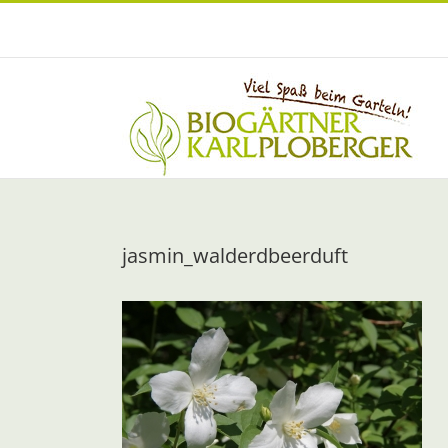
Zum
Inhalt
springen
jasmin_walderdbeerduft