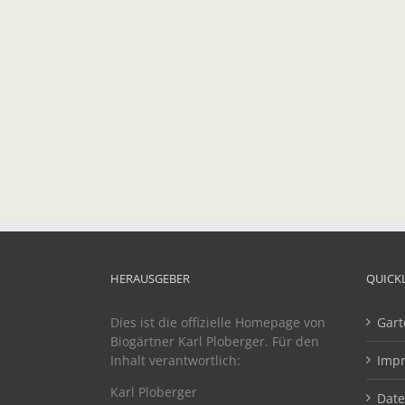
HERAUSGEBER
QUICK
Dies ist die offizielle Homepage von
Gart
Biogärtner Karl Ploberger. Für den
Inhalt verantwortlich:
Imp
Karl Ploberger
Dat