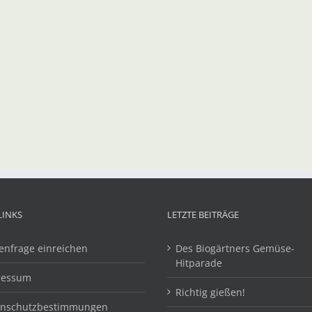
LINKS
LETZTE BEITRÄGE
enfrage einreichen
Des Biogärtners Gemüse-
Hitparade
ressum
Richtig gießen!
enschutzbestimmungen