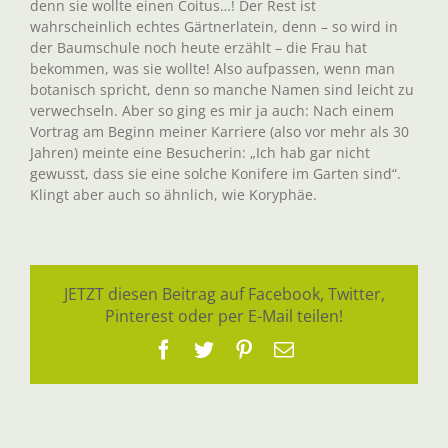
denn sie wollte einen Coitus…! Der Rest ist
wahrscheinlich echtes Gärtnerlatein, denn – so wird in
der Baumschule noch heute erzählt – die Frau hat
bekommen, was sie wollte! Also aufpassen, wenn man
botanisch spricht, denn so manche Namen sind leicht zu
verwechseln. Aber so ging es mir ja auch: Nach einem
Vortrag am Beginn meiner Karriere (also vor mehr als 30
Jahren) meinte eine Besucherin: „Ich hab gar nicht
gewusst, dass sie eine solche Konifere im Garten sind“.
Klingt aber auch so ähnlich, wie Koryphäe.
JETZT diesen Beitrag auf Facebook, Twitter,
Pinterest oder per E-Mail teilen!
Facebook
Twitter
Pinterest
E-
Mail