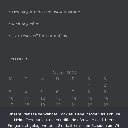
Des Biogärtners Gemüse-Hitparade
Richtig gießen!
12 x Lesestoff für Gartenfans
KALENDER
August 2026
M
D
M
D
F
S
S
1
2
3
4
5
6
7
8
9
10
11
12
13
14
15
16
17
18
19
20
21
22
23
24
25
26
27
28
29
30
Unsere Website verwendet Cookies. Dabei handelt es sich um
31
kleine Textdateien, die mit Hilfe des Browsers auf Ihrem
« Juli
Endgerät abgelegt werden. Sie richten keinen Schaden an. Wir