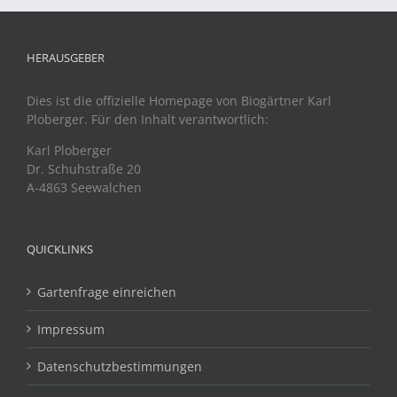
HERAUSGEBER
Dies ist die offizielle Homepage von Biogärtner Karl
Ploberger. Für den Inhalt verantwortlich:
Karl Ploberger
Dr. Schuhstraße 20
A-4863 Seewalchen
QUICKLINKS
Gartenfrage einreichen
Impressum
Datenschutzbestimmungen