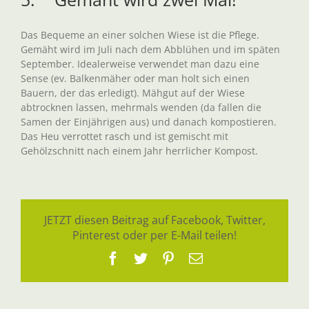
Das Bequeme an einer solchen Wiese ist die Pflege.
Gemäht wird im Juli nach dem Abblühen und im späten
September. Idealerweise verwendet man dazu eine
Sense (ev. Balkenmäher oder man holt sich einen
Bauern, der das erledigt). Mähgut auf der Wiese
abtrocknen lassen, mehrmals wenden (da fallen die
Samen der Einjährigen aus) und danach kompostieren.
Das Heu verrottet rasch und ist gemischt mit
Gehölzschnitt nach einem Jahr herrlicher Kompost.
JETZT diesen Beitrag auf Facebook, Twitter,
Pinterest oder per E-Mail teilen!
Facebook
Twitter
Pinterest
E-
Mail