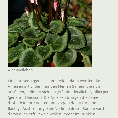
Alpenveilchen
Ein Jahr benötigen sie zum Reifen, dann werden die
Ameisen aktiv, denn an den kleinen Samen, die nun
ausfallen, befindet sich ein (offenbar köstlicher) Ölkörper
(genannt Elaiosom). Die Ameisen bringen die Samen
deshalb in ihre Bauten und sorgen damit für eine
flächige Ausbreitung. Eine Vorliebe dieser Samen wird
damit auch erfüllt – sie wollen immer im Dunklen