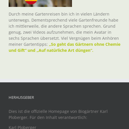
Durch meine Gartenreisen bin ich in vielen Ländern
unterwegs. Dementsprechend viele Gartenfreunde habe
ich mittlerweile, die andere Sprachen sprechen. Grund
genug, zwei Videos aufzunehmen, die mein Avatar in
sechs Sprachen übersetzt. Viel Vergnügen beim Anhören
meiner Gartentipps:
„So geht das Gärtnern ohne Chemie
und Gift“ und „Auf natürliche Art düngen“.
HERAUSGEBER
Dies ist die offizielle Homepage von Biogärtner Karl
Ploberger. Für den Inhalt verantwortlich:
Karl Ploberger