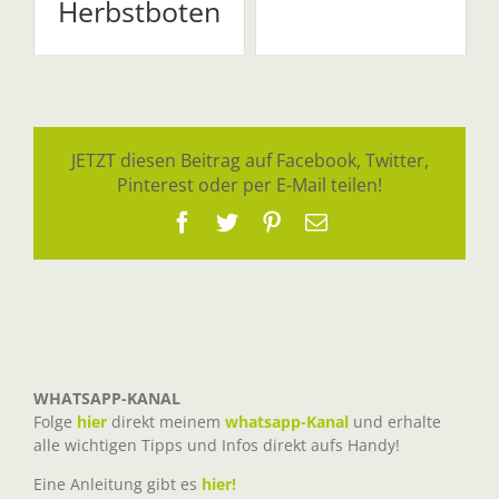
Herbstboten
JETZT diesen Beitrag auf Facebook, Twitter,
Pinterest oder per E-Mail teilen!
Facebook
Twitter
Pinterest
E-
Mail
WHATSAPP-KANAL
Folge
hier
direkt meinem
whatsapp-Kanal
und erhalte
alle wichtigen Tipps und Infos direkt aufs Handy!
Eine Anleitung gibt es
hier!