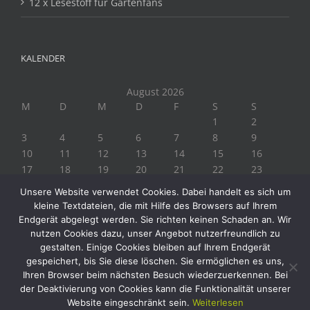
12 x Lesestoff für Gartenfans
KALENDER
August 2026
M
D
M
D
F
S
S
1
2
3
4
5
6
7
8
9
10
11
12
13
14
15
16
17
18
19
20
21
22
23
24
25
26
27
28
29
30
Unsere Website verwendet Cookies. Dabei handelt es sich um
31
kleine Textdateien, die mit Hilfe des Browsers auf Ihrem
« Juli
Endgerät abgelegt werden. Sie richten keinen Schaden an. Wir
nutzen Cookies dazu, unser Angebot nutzerfreundlich zu
gestalten. Einige Cookies bleiben auf Ihrem Endgerät
gespeichert, bis Sie diese löschen. Sie ermöglichen es uns,
Ihren Browser beim nächsten Besuch wiederzuerkennen. Bei
der Deaktivierung von Cookies kann die Funktionalität unserer
Website eingeschränkt sein.
Weiterlesen
Copyright 2019 Biogärtner Ploberger | Alle Rechte vorbehalten