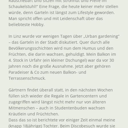
Rauschebart und sitzen mit Strohhut und Pfeife im
Schaukelstuhl!“ Eine Frage, die heute keiner mehr stellen
würde, denn Garteln ist längst zum Lifestyle geworden.
Man spricht offen und mit Leidenschaft über das
beliebteste Hobby.
In Linz wurde vor wenigen Tagen über „Urban gardening“
– das Garteln in der Stadt diskutiert. Quer durch alle
Bevölkerungsschichten wird nun dem Humus und den
Früchten, die darin wachsen, gehuldigt. Mein Balkon im
4. Stock in Urfahr (ein kleiner Dschungel) war da vor 30
Jahren noch die große Ausnahme. Jetzt aber gehören
Paradeiser & Co zum neuen Balkon- und
Terrassenschmuck.
Gärtnern findet überall statt, in den nächsten Wochen
füllen sich wieder die Regale in Gartencentern und
zugegriffen wird längst nicht mehr nur von älteren
Mitmenschen – auch in Studentenbuden wachsen
Kräutlein und Früchtchen.
Dass das so ist berichtete vor einiger Zeit einmal meine
(knapp 18jährige) Tochter. Beim Discobesuch wurde sie