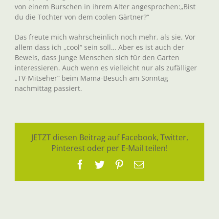
von einem Burschen in ihrem Alter angesprochen:„Bist
du die Tochter von dem coolen Gärtner?“
Das freute mich wahrscheinlich noch mehr, als sie. Vor
allem dass ich „cool“ sein soll… Aber es ist auch der
Beweis, dass junge Menschen sich für den Garten
interessieren. Auch wenn es vielleicht nur als zufälliger
„TV-Mitseher“ beim Mama-Besuch am Sonntag
nachmittag passiert.
JETZT diesen Beitrag auf Facebook, Twitter,
Pinterest oder per E-Mail teilen!
Facebook
Twitter
Pinterest
E-
Mail