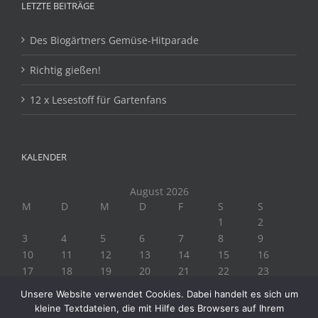
LETZTE BEITRÄGE
Des Biogärtners Gemüse-Hitparade
Richtig gießen!
12 x Lesestoff für Gartenfans
KALENDER
August 2026
M
D
M
D
F
S
S
1
2
3
4
5
6
7
8
9
10
11
12
13
14
15
16
17
18
19
20
21
22
23
24
25
26
27
28
29
30
Unsere Website verwendet Cookies. Dabei handelt es sich um
31
kleine Textdateien, die mit Hilfe des Browsers auf Ihrem