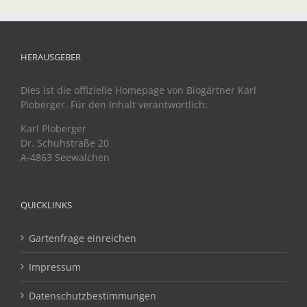
HERAUSGEBER
Dies ist die offizielle Homepage von Biogärtner Karl
Ploberger. Für den Inhalt verantwortlich:
Karl Ploberger
Dr. Schuhstraße 20
A-4863 Seewalchen
QUICKLINKS
Gartenfrage einreichen
Impressum
Datenschutzbestimmungen