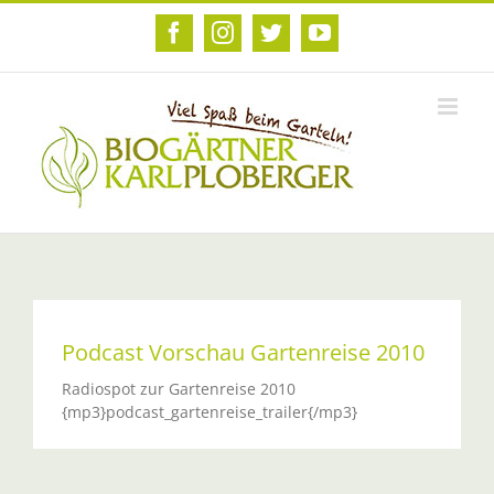
Zum
Inhalt
Facebook
Instagram
Twitter
YouTube
springen
Podcast Vorschau Gartenreise 2010
Radiospot zur Gartenreise 2010
{mp3}podcast_gartenreise_trailer{/mp3}