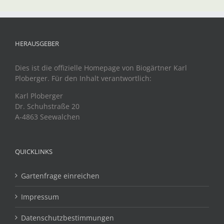
HERAUSGEBER
Dies ist die offizielle Homepage von Biogärtner Karl
Ploberger. Für den Inhalt verantwortlich:
Karl Ploberger
Dr. Schuhstraße 20
A-4863 Seewalchen
QUICKLINKS
Gartenfrage einreichen
Impressum
Datenschutzbestimmungen