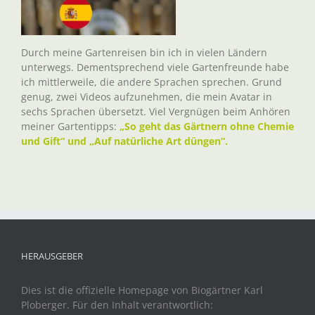
Durch meine Gartenreisen bin ich in vielen Ländern
unterwegs. Dementsprechend viele Gartenfreunde habe
ich mittlerweile, die andere Sprachen sprechen. Grund
genug, zwei Videos aufzunehmen, die mein Avatar in
sechs Sprachen übersetzt. Viel Vergnügen beim Anhören
meiner Gartentipps:
„So geht das Gärtnern ohne Chemie
und Gift“ und „Auf natürliche Art düngen“.
HERAUSGEBER
Dies ist die offizielle Homepage von Biogärtner Karl
Ploberger. Für den Inhalt verantwortlich: