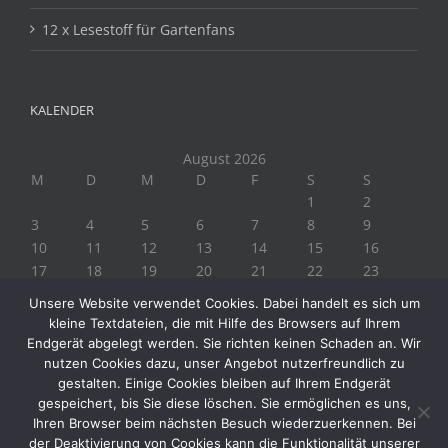
12 x Lesestoff für Gartenfans
KALENDER
August 2026
M
D
M
D
F
S
S
1
2
3
4
5
6
7
8
9
10
11
12
13
14
15
16
17
18
19
20
21
22
23
24
25
26
27
28
29
30
Unsere Website verwendet Cookies. Dabei handelt es sich um
31
kleine Textdateien, die mit Hilfe des Browsers auf Ihrem
« Juli
Endgerät abgelegt werden. Sie richten keinen Schaden an. Wir
nutzen Cookies dazu, unser Angebot nutzerfreundlich zu
gestalten. Einige Cookies bleiben auf Ihrem Endgerät
gespeichert, bis Sie diese löschen. Sie ermöglichen es uns,
Ihren Browser beim nächsten Besuch wiederzuerkennen. Bei
der Deaktivierung von Cookies kann die Funktionalität unserer