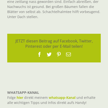
eine zeitlang nass geworden sind. Einfach abreißen, der
Nachwuchs ist gesund. Bei großen Bäumen fallen die
Blätter von selbst ab. Schachtelhalmtee hilft vorbeugend.
Unter Dach stellen.
JETZT diesen Beitrag auf Facebook, Twitter,
Pinterest oder per E-Mail teilen!
Facebook
Twitter
Pinterest
E-
Mail
WHATSAPP-KANAL
Folge
hier
direkt meinem
whatsapp-Kanal
und erhalte
alle wichtigen Tipps und Infos direkt aufs Handy!