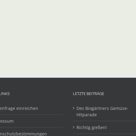
LINKS
LETZTE BEITRÄGE
enfrage einreichen
Des Biogärtners Gemüse-
Hitparade
ressum
Richtig gießen!
enschutzbestimmungen