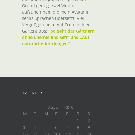
Grund genug, zwei Videos
aufzunehmen, die mein Avatar in
sechs Sprachen übersetzt. Viel
Vergnügen beim Anhören meiner
Gartentipps:
„So geht das Gärtnern
ohne Chemie und Gift“ und „Auf
natürliche Art düngen“.
KALENDER
August 2026
M
D
M
D
F
S
S
1
2
3
4
5
6
7
8
9
10
11
12
13
14
15
16