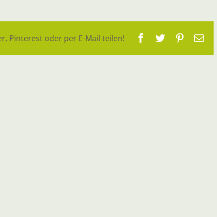
Facebook
Twitter
Pinteres
E-
r, Pinterest oder per E-Mail teilen!
Ma