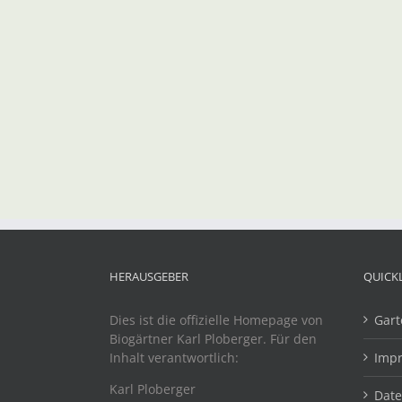
HERAUSGEBER
QUICK
Dies ist die offizielle Homepage von
Gart
Biogärtner Karl Ploberger. Für den
Inhalt verantwortlich:
Imp
Karl Ploberger
Dat