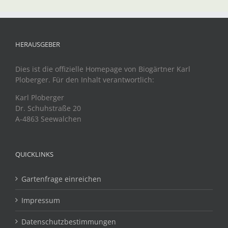
HERAUSGEBER
Dies ist die offizielle Homepage von Biogärtner Karl
Ploberger. Für den Inhalt verantwortlich:
Karl Ploberger
Dr. Schuhstraße 20
A-4863 Seewalchen
QUICKLINKS
Gartenfrage einreichen
Impressum
Datenschutzbestimmungen