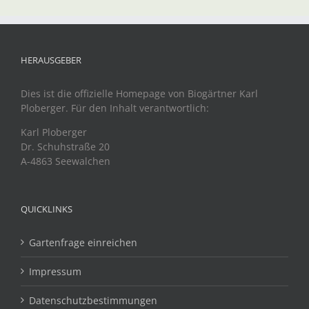
HERAUSGEBER
Dies ist die offizielle Homepage von Biogärtner Karl
Ploberger. Für den Inhalt verantwortlich:
Karl Ploberger
Dr. Schuhstraße 20
A-4863 Seewalchen
QUICKLINKS
Gartenfrage einreichen
Impressum
Datenschutzbestimmungen