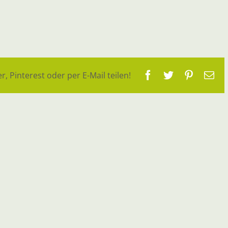
Facebook
Twitter
Pinteres
E-
r, Pinterest oder per E-Mail teilen!
Ma