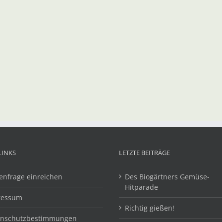
LINKS
LETZTE BEITRÄGE
enfrage einreichen
Des Biogärtners Gemüse-
Hitparade
ressum
Richtig gießen!
enschutzbestimmungen