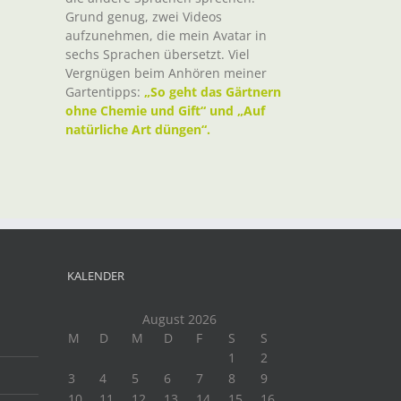
Grund genug, zwei Videos
aufzunehmen, die mein Avatar in
sechs Sprachen übersetzt. Viel
Vergnügen beim Anhören meiner
Gartentipps:
„So geht das Gärtnern
ohne Chemie und Gift“ und „Auf
natürliche Art düngen“.
KALENDER
August 2026
M
D
M
D
F
S
S
1
2
3
4
5
6
7
8
9
10
11
12
13
14
15
16