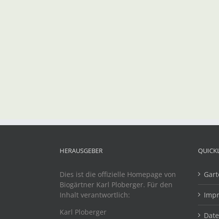
HERAUSGEBER
QUICK
Dies ist die offizielle Homepage von
Gart
Biogärtner Karl Ploberger. Für den
Inhalt verantwortlich:
Imp
Karl Ploberger
Dat