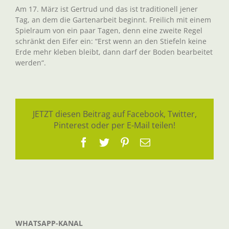
Am 17. März ist Gertrud und das ist traditionell jener
Tag, an dem die Gartenarbeit beginnt. Freilich mit einem
Spielraum von ein paar Tagen, denn eine zweite Regel
schränkt den Eifer ein: “Erst wenn an den Stiefeln keine
Erde mehr kleben bleibt, dann darf der Boden bearbeitet
werden“.
JETZT diesen Beitrag auf Facebook, Twitter,
Pinterest oder per E-Mail teilen!
Facebook
Twitter
Pinterest
E-
Mail
WHATSAPP-KANAL