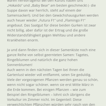
waren hervorragend! Bei den Kürbis haben uns
„Hokaido“ und „Baby Bear“ am besten geschmeckt (- die
Suppe davon war herrlich, steht auf einem der
Samensackerl). Und bei den Gewächshausgurken werden
auch heuer wieder „Futura F1“ und „Flamingo F1“
angebaut. Das Saatgut für diese beiden Gurken ist zwar
nicht billig, aber dafür ist der Ertrag und die große
Widerstandsfähigkeit gegen Mehltau und andere
Krankheiten enorm.
Ja und dann finden sich in dieser Samenkiste noch eine
ganze Reihe von selbst geernteten Samen: Tagetes,
Ringelblumen und natürlich die ganz hohen
Sonnenblumen!
Auch wenn in den nächsten Tagen bei Ihnen die
Gartenlust wieder voll entflammt, seien Sie geduldig.
Viele der vorgezogenen Pflanzen werden genau so schön,
wenn nicht sogar schöner, wenn sie erst Mitte März in
die Erde kommen. Bei einigen Pflanzen – wie zum
Beispiel den Ringelblumen – lohnt sich übrigens die
Vorkultur im Zimmer nicht. Im Gegenteil: Diese
verweichlichten Pflänzchen würden sehr rasch von den