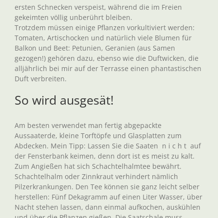
ersten Schnecken verspeist, während die im Freien
gekeimten völlig unberührt bleiben.
Trotzdem müssen einige Pflanzen vorkultiviert werden:
Tomaten, Artischocken und natürlich viele Blumen für
Balkon und Beet: Petunien, Geranien (aus Samen
gezogen!) gehören dazu, ebenso wie die Duftwicken, die
alljährlich bei mir auf der Terrasse einen phantastischen
Duft verbreiten.
So wird ausgesät!
Am besten verwendet man fertig abgepackte
Aussaaterde, kleine Torftöpfe und Glasplatten zum
Abdecken. Mein Tipp: Lassen Sie die Saaten n i c h t auf
der Fensterbank keimen, denn dort ist es meist zu kalt.
Zum Angießen hat sich Schachtelhalmtee bewährt.
Schachtelhalm oder Zinnkraut verhindert nämlich
Pilzerkrankungen. Den Tee können sie ganz leicht selber
herstellen: Fünf Dekagramm auf einen Liter Wasser, über
Nacht stehen lassen, dann einmal aufkochen, auskühlen
und über die Pflanzen gießen. Die Saatschale muss