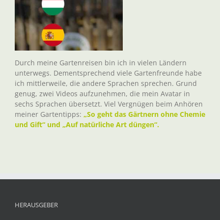
Durch meine Gartenreisen bin ich in vielen Ländern
unterwegs. Dementsprechend viele Gartenfreunde habe
ich mittlerweile, die andere Sprachen sprechen. Grund
genug, zwei Videos aufzunehmen, die mein Avatar in
sechs Sprachen übersetzt. Viel Vergnügen beim Anhören
meiner Gartentipps:
„So geht das Gärtnern ohne Chemie
und Gift“ und „Auf natürliche Art düngen“.
HERAUSGEBER