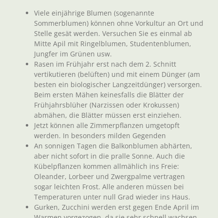
Viele einjährige Blumen (sogenannte
Sommerblumen) können ohne Vorkultur an Ort und
Stelle gesät werden. Versuchen Sie es einmal ab
Mitte Apil mit Ringelblumen, Studentenblumen,
Jungfer im Grünen usw.
Rasen im Frühjahr erst nach dem 2. Schnitt
vertikutieren (belüften) und mit einem Dünger (am
besten ein biologischer Langzeitdünger) versorgen.
Beim ersten Mähen keinesfalls die Blätter der
Frühjahrsblüher (Narzissen oder Krokussen)
abmähen, die Blätter müssen erst einziehen.
Jetzt können alle Zimmerpflanzen umgetopft
werden. In besonders milden Gegenden
An sonnigen Tagen die Balkonblumen abhärten,
aber nicht sofort in die pralle Sonne. Auch die
Kübelpflanzen kommen allmählich ins Freie:
Oleander, Lorbeer und Zwergpalme vertragen
sogar leichten Frost. Alle anderen müssen bei
Temperaturen unter null Grad wieder ins Haus.
Gurken, Zucchini werden erst gegen Ende April im
Warmen vorgezogen, da sie sehr schnell wachsen.