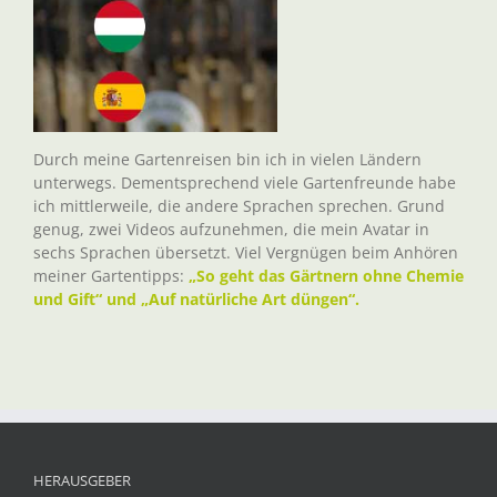
Durch meine Gartenreisen bin ich in vielen Ländern
unterwegs. Dementsprechend viele Gartenfreunde habe
ich mittlerweile, die andere Sprachen sprechen. Grund
genug, zwei Videos aufzunehmen, die mein Avatar in
sechs Sprachen übersetzt. Viel Vergnügen beim Anhören
meiner Gartentipps:
„So geht das Gärtnern ohne Chemie
und Gift“ und „Auf natürliche Art düngen“.
HERAUSGEBER