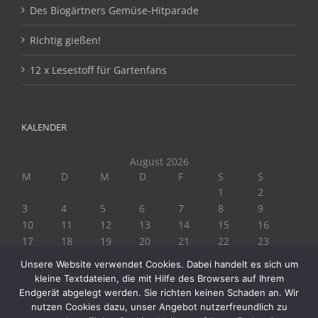
Des Biogärtners Gemüse-Hitparade
Richtig gießen!
12 x Lesestoff für Gartenfans
KALENDER
August 2026
M
D
M
D
F
S
S
1
2
3
4
5
6
7
8
9
10
11
12
13
14
15
16
17
18
19
20
21
22
23
24
25
26
27
28
29
30
Unsere Website verwendet Cookies. Dabei handelt es sich um
31
kleine Textdateien, die mit Hilfe des Browsers auf Ihrem
« Juli
Endgerät abgelegt werden. Sie richten keinen Schaden an. Wir
nutzen Cookies dazu, unser Angebot nutzerfreundlich zu