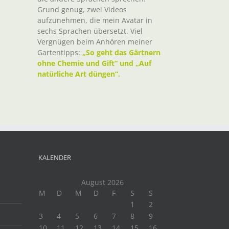
Grund genug, zwei Videos
aufzunehmen, die mein Avatar in
sechs Sprachen übersetzt. Viel
Vergnügen beim Anhören meiner
Gartentipps:
„So geht das Gärtnern
ohne Chemie und Gift“ und „Auf
natürliche Art düngen“.
KALENDER
August 2026
M
D
M
D
F
S
S
1
2
3
4
5
6
7
8
9
10
11
12
13
14
15
16