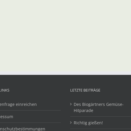
LINKS
LETZTE BEITRÄGE
enfrage einreichen
Des Biogärtners Gemüse-
Hitparade
ressum
Richtig gießen!
enschutzbestimmungen