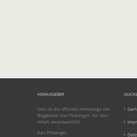
HERAUSGEBER
QUICK
Dies ist die offizielle Homepage von
Gart
Biogärtner Karl Ploberger. Für den
Inhalt verantwortlich:
Imp
Karl Ploberger
Dat