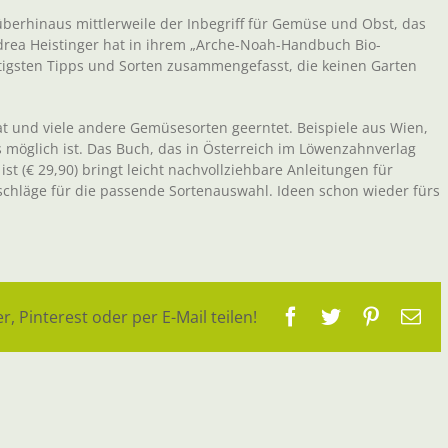
überhinaus mittlerweile der Inbegriff für Gemüse und Obst, das
drea Heistinger hat in ihrem „Arche-Noah-Handbuch Bio-
chtigsten Tipps und Sorten zusammengefasst, die keinen Garten
at und viele andere Gemüsesorten geerntet. Beispiele aus Wien,
 möglich ist. Das Buch, das in Österreich im Löwenzahnverlag
t (€ 29,90) bringt leicht nachvollziehbare Anleitungen für
schläge für die passende Sortenauswahl. Ideen schon wieder fürs
Facebook
Twitter
Pinteres
E-
r, Pinterest oder per E-Mail teilen!
Ma