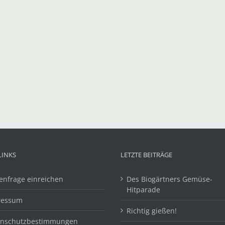
LINKS
LETZTE BEITRÄGE
enfrage einreichen
Des Biogärtners Gemüse-
Hitparade
ressum
Richtig gießen!
enschutzbestimmungen