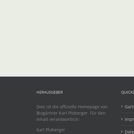
HERAUSGEBER
QUICK
Dies ist die offizielle Homepage von
Gart
Biogärtner Karl Ploberger. Für den
Inhalt verantwortlich:
Imp
Karl Ploberger
Dat