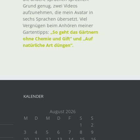
Grund genug, zwei Videos
aufzunehmen, die mein Avatar in
sechs Sprachen übersetzt. Viel
Vergnügen beim Anhören meiner
Gartentipps:
„So geht das Gärtnern
ohne Chemie und Gift“ und „Auf
natürliche Art düngen“.
KALENDER
August 2026
M
D
M
D
F
S
S
1
2
3
4
5
6
7
8
9
10
11
12
13
14
15
16