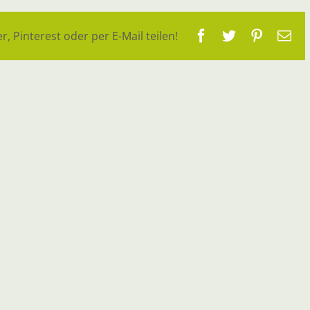
Facebook
Twitter
Pinteres
E-
r, Pinterest oder per E-Mail teilen!
Ma