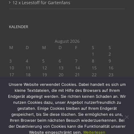
12 x Lesestoff für Gartenfans
KALENDER
August 2026
M
D
M
D
F
S
S
1
2
3
4
5
6
7
8
9
10
11
12
13
14
15
16
17
18
19
20
21
22
23
24
25
26
27
28
29
30
Unsere Website verwendet Cookies. Dabei handelt es sich um
31
kleine Textdateien, die mit Hilfe des Browsers auf Ihrem
« Juli
Endgerät abgelegt werden. Sie richten keinen Schaden an. Wir
nutzen Cookies dazu, unser Angebot nutzerfreundlich zu
gestalten. Einige Cookies bleiben auf Ihrem Endgerät
gespeichert, bis Sie diese löschen. Sie ermöglichen es uns,
Ihren Browser beim nächsten Besuch wiederzuerkennen. Bei
der Deaktivierung von Cookies kann die Funktionalität unserer
Website eingeschränkt sein.
Weiterlesen
Copyright 2019 Biogärtner Ploberger | Alle Rechte vorbehalten