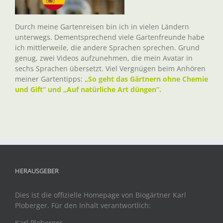
Durch meine Gartenreisen bin ich in vielen Ländern
unterwegs. Dementsprechend viele Gartenfreunde habe
ich mittlerweile, die andere Sprachen sprechen. Grund
genug, zwei Videos aufzunehmen, die mein Avatar in
sechs Sprachen übersetzt. Viel Vergnügen beim Anhören
meiner Gartentipps:
„So geht das Gärtnern ohne Chemie
und Gift“ und „Auf natürliche Art düngen“.
HERAUSGEBER
Dies ist die offizielle Homepage von Biogärtner Karl
Ploberger. Für den Inhalt verantwortlich:
Karl Ploberger