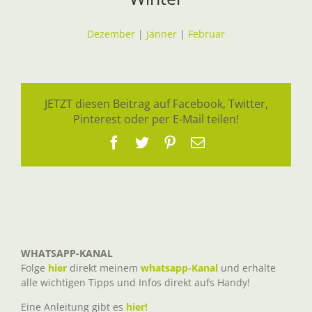
Dezember
|
Jänner
|
Februar
JETZT diesen Beitrag auf Facebook, Twitter,
Pinterest oder per E-Mail teilen!
Facebook
Twitter
Pinterest
E-
Mail
WHATSAPP-KANAL
Folge
hier
direkt meinem
whatsapp-Kanal
und erhalte
alle wichtigen Tipps und Infos direkt aufs Handy!
Eine Anleitung gibt es
hier!