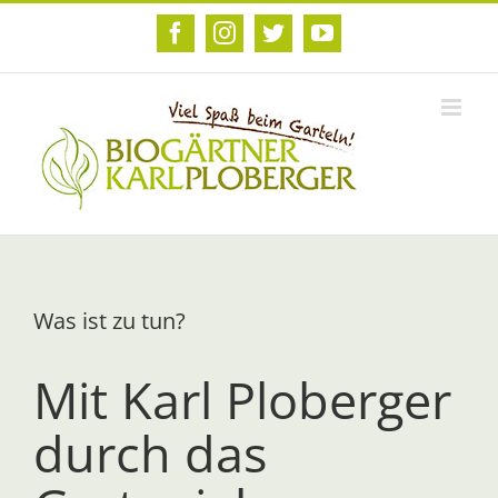
Zum
Inhalt
Facebook
Instagram
Twitter
YouTube
springen
Was ist zu tun?
Mit Karl Ploberger
durch das