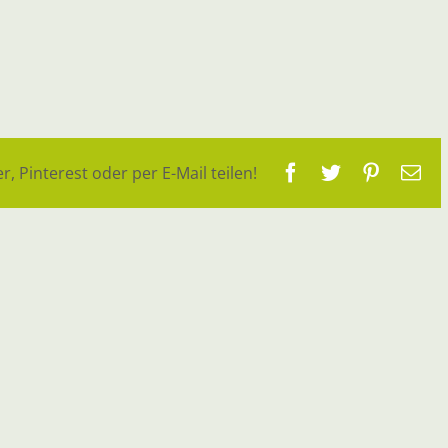
Facebook
Twitter
Pinteres
E-
r, Pinterest oder per E-Mail teilen!
Ma