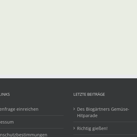
LINKS
LETZTE BEITRÄGE
enfrage einreichen
Des Biogärtners Gemüse-
Hitparade
ressum
Richtig gießen!
enschutzbestimmungen