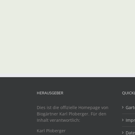
HERAUSGEBER
QUICK
Dies ist die offizielle Homepage von
Gart
Biogärtner Karl Ploberger. Für den
Inhalt verantwortlich:
Imp
Karl Ploberger
Dat