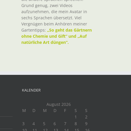
Grund genug, zwei Videos
aufzunehmen, die mein Avatar in
sechs Sprachen übersetzt. Viel
Vergnügen beim Anhören meiner
Gartentipps:
„So geht das Gärtnern
ohne Chemie und Gift“ und „Auf
natürliche Art düngen“.
KALENDER
August 2026
M
D
M
D
F
S
S
1
2
3
4
5
6
7
8
9
10
11
12
13
14
15
16